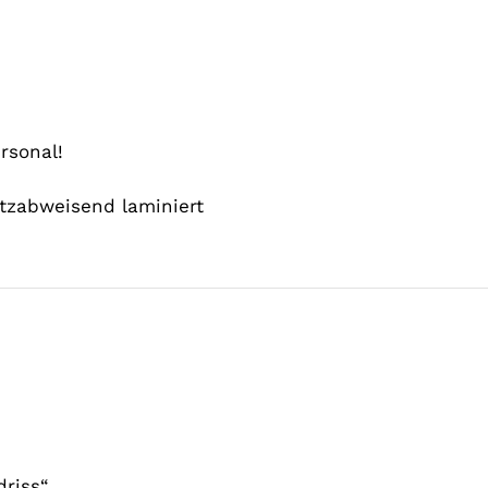
rsonal!
utzabweisend laminiert
driss“