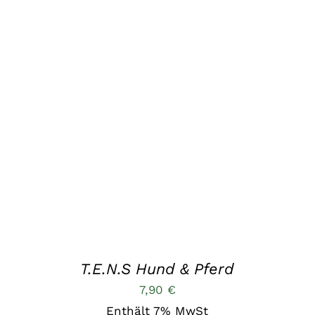
IN DEN WARENKORB
/
QUICK VIEW
T.E.N.S Hund & Pferd
7,90
€
Enthält 7% MwSt