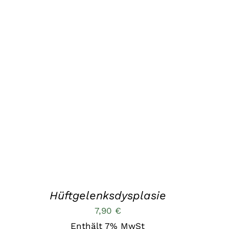
IN DEN WARENKORB
/
QUICK VIEW
Hüftgelenksdysplasie
7,90
€
Enthält 7% MwSt