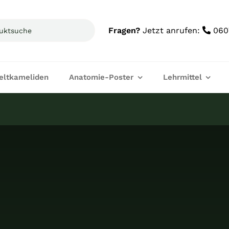
Fragen?
Jetzt anrufen:
060
ltkameliden
Anatomie-Poster
Lehrmittel