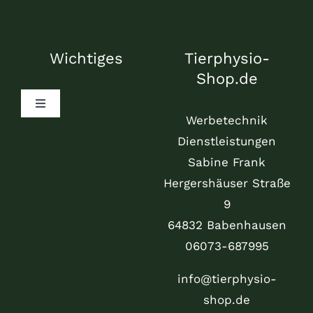
Wichtiges
Tierphysio-
Shop.de
Toggle
Werbetechnik
Navigation
Mein Konto
Dienstleistungen
Sabine Frank
Hergershäuser Straße
Warenkorb
9
64832 Babenhausen
Versand & Lieferung
06073-687995
Zahlungsweisen
info@tierphysio-
shop.de