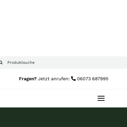
Zum
Inhalt
springen
che
ch:
Fragen?
Jetzt anrufen:
06073 687995
Toggle
Navigat
Home