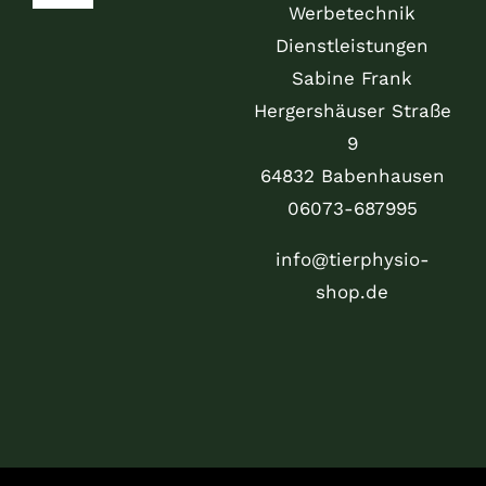
Werbetechnik
Navigation
Mein Konto
Dienstleistungen
Sabine Frank
Hergershäuser Straße
Warenkorb
9
64832 Babenhausen
Versand & Lieferung
06073-687995
Zahlungsweisen
info@tierphysio-
shop.de
Widerruf
Allgemeine Geschäftsbedingungen
Impressum