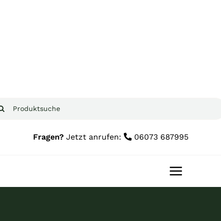
Zum
Inhalt
springen
che
ch:
Fragen?
Jetzt anrufen:
06073 687995
Toggle
Navigat
Home